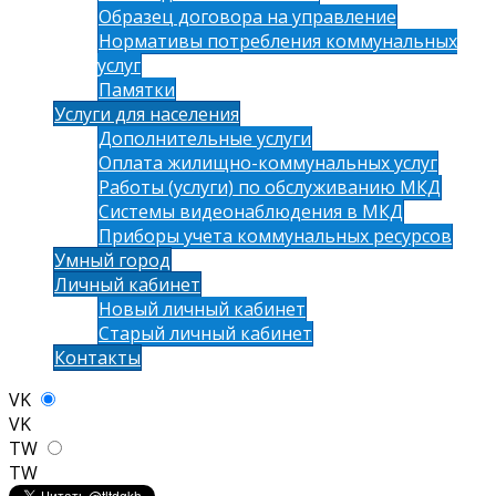
Образец договора на управление
Нормативы потребления коммунальных
услуг
Памятки
Услуги для населения
Дополнительные услуги
Оплата жилищно-коммунальных услуг
Работы (услуги) по обслуживанию МКД
Системы видеонаблюдения в МКД
Приборы учета коммунальных ресурсов
Умный город
Личный кабинет
Новый личный кабинет
Старый личный кабинет
Контакты
VK
VK
TW
TW