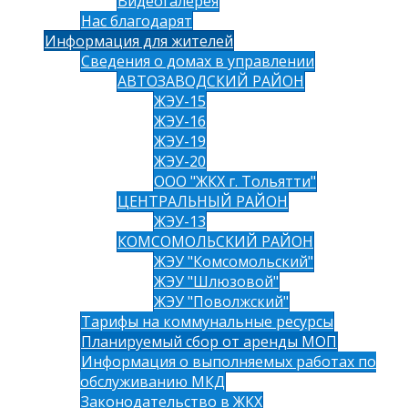
Видеогалерея
Нас благодарят
Информация для жителей
Сведения о домах в управлении
АВТОЗАВОДСКИЙ РАЙОН
ЖЭУ-15
ЖЭУ-16
ЖЭУ-19
ЖЭУ-20
ООО "ЖКХ г. Тольятти"
ЦЕНТРАЛЬНЫЙ РАЙОН
ЖЭУ-13
КОМСОМОЛЬСКИЙ РАЙОН
ЖЭУ "Комсомольский"
ЖЭУ "Шлюзовой"
ЖЭУ "Поволжский"
Тарифы на коммунальные ресурсы
Планируемый сбор от аренды МОП
Информация о выполняемых работах по
обслуживанию МКД
Законодательство в ЖКХ