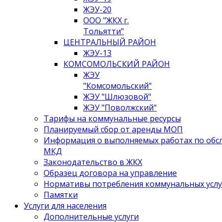
ЖЭУ-20
ООО "ЖКХ г.
Тольятти"
ЦЕНТРАЛЬНЫЙ РАЙОН
ЖЭУ-13
КОМСОМОЛЬСКИЙ РАЙОН
ЖЭУ
"Комсомольский"
ЖЭУ "Шлюзовой"
ЖЭУ "Поволжский"
Тарифы на коммунальные ресурсы
Планируемый сбор от аренды МОП
Информация о выполняемых работах по об
МКД
Законодательство в ЖКХ
Образец договора на управление
Нормативы потребления коммунальных услу
Памятки
Услуги для населения
Дополнительные услуги