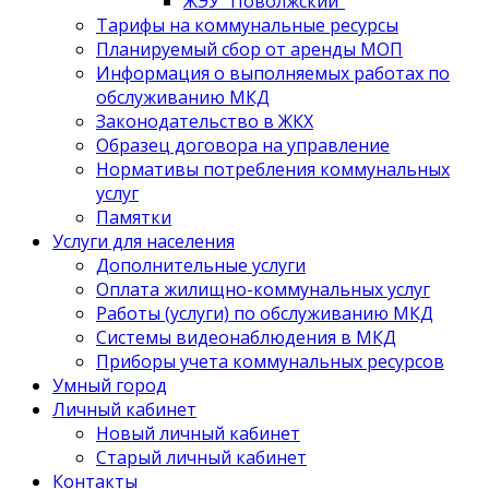
ЖЭУ "Поволжский"
Тарифы на коммунальные ресурсы
Планируемый сбор от аренды МОП
Информация о выполняемых работах по
обслуживанию МКД
Законодательство в ЖКХ
Образец договора на управление
Нормативы потребления коммунальных
услуг
Памятки
Услуги для населения
Дополнительные услуги
Оплата жилищно-коммунальных услуг
Работы (услуги) по обслуживанию МКД
Системы видеонаблюдения в МКД
Приборы учета коммунальных ресурсов
Умный город
Личный кабинет
Новый личный кабинет
Старый личный кабинет
Контакты