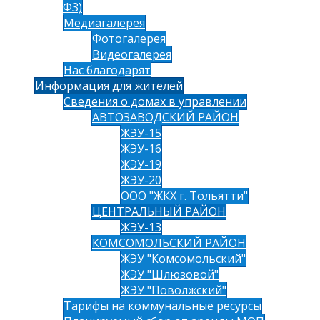
ФЗ)
Медиагалерея
Фотогалерея
Видеогалерея
Нас благодарят
Информация для жителей
Сведения о домах в управлении
АВТОЗАВОДСКИЙ РАЙОН
ЖЭУ-15
ЖЭУ-16
ЖЭУ-19
ЖЭУ-20
ООО "ЖКХ г. Тольятти"
ЦЕНТРАЛЬНЫЙ РАЙОН
ЖЭУ-13
КОМСОМОЛЬСКИЙ РАЙОН
ЖЭУ "Комсомольский"
ЖЭУ "Шлюзовой"
ЖЭУ "Поволжский"
Тарифы на коммунальные ресурсы