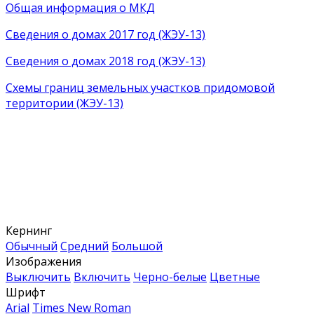
Общая информация о МКД
Сведения о домах 2017 год (ЖЭУ-13)
Сведения о домах 2018 год (ЖЭУ-13)
Схемы границ земельных участков придомовой
территории (ЖЭУ-13)
Кернинг
Обычный
Средний
Большой
Изображения
Выключить
Включить
Черно-белые
Цветные
Шрифт
Arial
Times New Roman