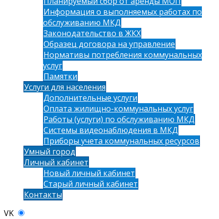
Планируемый сбор от аренды МОП
Информация о выполняемых работах по
обслуживанию МКД
Законодательство в ЖКХ
Образец договора на управление
Нормативы потребления коммунальных
услуг
Памятки
Услуги для населения
Дополнительные услуги
Оплата жилищно-коммунальных услуг
Работы (услуги) по обслуживанию МКД
Системы видеонаблюдения в МКД
Приборы учета коммунальных ресурсов
Умный город
Личный кабинет
Новый личный кабинет
Старый личный кабинет
Контакты
VK