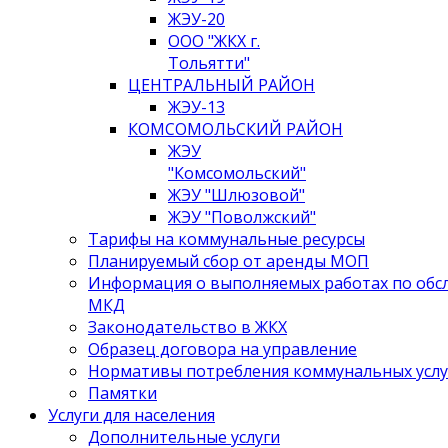
ЖЭУ-20
ООО "ЖКХ г.
Тольятти"
ЦЕНТРАЛЬНЫЙ РАЙОН
ЖЭУ-13
КОМСОМОЛЬСКИЙ РАЙОН
ЖЭУ
"Комсомольский"
ЖЭУ "Шлюзовой"
ЖЭУ "Поволжский"
Тарифы на коммунальные ресурсы
Планируемый сбор от аренды МОП
Информация о выполняемых работах по об
МКД
Законодательство в ЖКХ
Образец договора на управление
Нормативы потребления коммунальных услу
Памятки
Услуги для населения
Дополнительные услуги