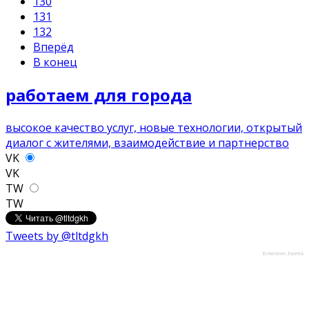
130
131
132
Вперёд
В конец
работаем для города
высокое качество услуг, новые технологии, открытый
диалог с жителями, взаимодействие и партнерство
VK
VK
TW
TW
Tweets by @tltdgkh
Extension Joomla