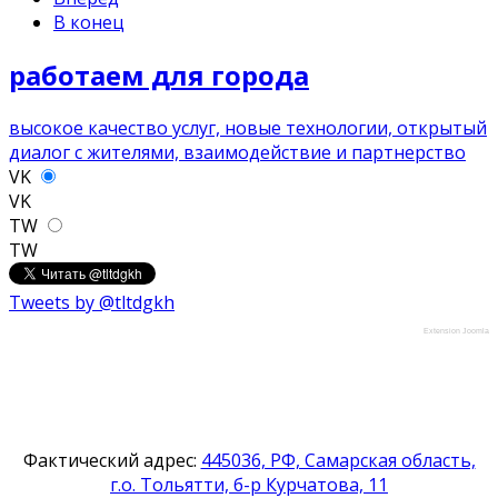
В конец
работаем для города
высокое качество услуг, новые технологии, открытый
диалог с жителями, взаимодействие и партнерство
VK
VK
TW
TW
Tweets by @tltdgkh
Extension Joomla
Фактический адрес:
445036, РФ, Самарская область,
г.о. Тольятти, б-р Курчатова, 11