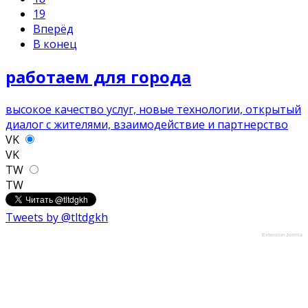
19
Вперёд
В конец
работаем для города
высокое качество услуг, новые технологии, открытый
диалог с жителями, взаимодействие и партнерство
VK
VK
TW
TW
Tweets by @tltdgkh
Extension Joomla