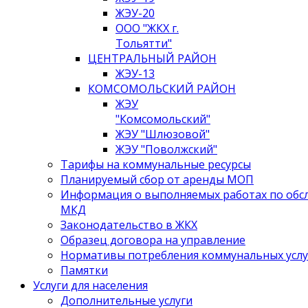
ЖЭУ-20
ООО "ЖКХ г.
Тольятти"
ЦЕНТРАЛЬНЫЙ РАЙОН
ЖЭУ-13
КОМСОМОЛЬСКИЙ РАЙОН
ЖЭУ
"Комсомольский"
ЖЭУ "Шлюзовой"
ЖЭУ "Поволжский"
Тарифы на коммунальные ресурсы
Планируемый сбор от аренды МОП
Информация о выполняемых работах по об
МКД
Законодательство в ЖКХ
Образец договора на управление
Нормативы потребления коммунальных услу
Памятки
Услуги для населения
Дополнительные услуги