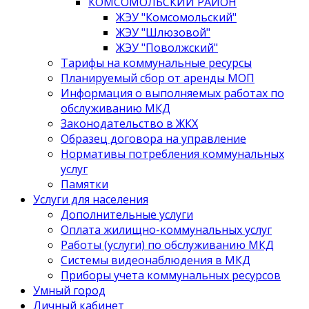
КОМСОМОЛЬСКИЙ РАЙОН
ЖЭУ "Комсомольский"
ЖЭУ "Шлюзовой"
ЖЭУ "Поволжский"
Тарифы на коммунальные ресурсы
Планируемый сбор от аренды МОП
Информация о выполняемых работах по
обслуживанию МКД
Законодательство в ЖКХ
Образец договора на управление
Нормативы потребления коммунальных
услуг
Памятки
Услуги для населения
Дополнительные услуги
Оплата жилищно-коммунальных услуг
Работы (услуги) по обслуживанию МКД
Системы видеонаблюдения в МКД
Приборы учета коммунальных ресурсов
Умный город
Личный кабинет