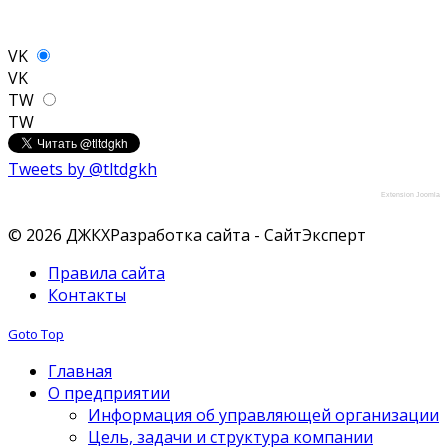
VK
VK
TW
TW
Tweets by @tltdgkh
Extension Joomla
© 2026 ДЖКХ
Разработка сайта - СайтЭксперт
Правила сайта
Контакты
Goto Top
Главная
О предприятии
Информация об управляющей организации
Цель, задачи и структура компании