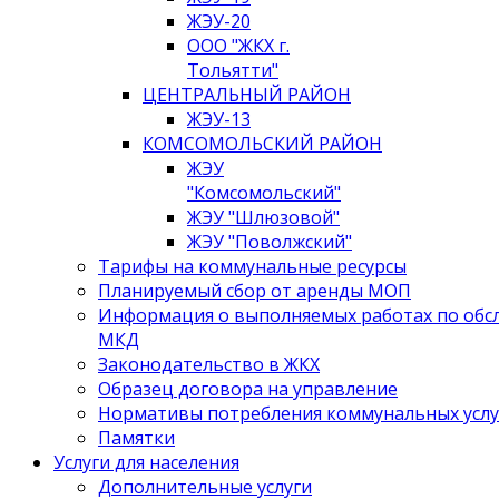
ЖЭУ-20
ООО "ЖКХ г.
Тольятти"
ЦЕНТРАЛЬНЫЙ РАЙОН
ЖЭУ-13
КОМСОМОЛЬСКИЙ РАЙОН
ЖЭУ
"Комсомольский"
ЖЭУ "Шлюзовой"
ЖЭУ "Поволжский"
Тарифы на коммунальные ресурсы
Планируемый сбор от аренды МОП
Информация о выполняемых работах по об
МКД
Законодательство в ЖКХ
Образец договора на управление
Нормативы потребления коммунальных услу
Памятки
Услуги для населения
Дополнительные услуги