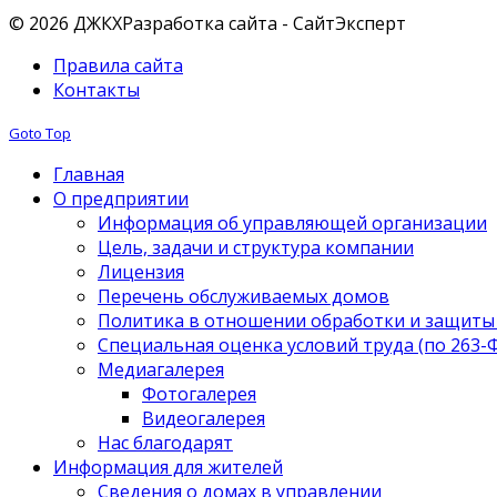
© 2026 ДЖКХ
Разработка сайта - СайтЭксперт
Правила сайта
Контакты
Goto Top
Главная
О предприятии
Информация об управляющей организации
Цель, задачи и структура компании
Лицензия
Перечень обслуживаемых домов
Политика в отношении обработки и защиты
Специальная оценка условий труда (по 263-
Медиагалерея
Фотогалерея
Видеогалерея
Нас благодарят
Информация для жителей
Сведения о домах в управлении