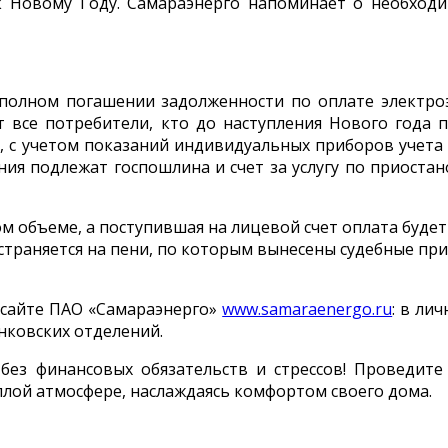
к Новому Году. Самараэнерго напоминает о необходи
полном погашении задолженности по оплате электроэ
 все потребители, кто до наступления Нового года 
, с учетом показаний индивидуальных приборов учета
ния подлежат госпошлина и счет за услугу по приост
м объеме, а поступившая на лицевой счет оплата будет
страняется на пени, по которым вынесены судебные при
сайте ПАО «Самараэнерго»
www.samaraenergo.ru
: в ли
банковских отделений.
 без финансовых обязательств и стрессов! Проведите
еплой атмосфере, наслаждаясь комфортом своего дома.