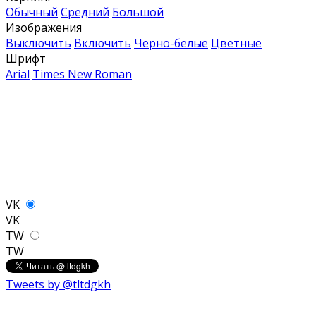
Обычный
Средний
Большой
Изображения
Выключить
Включить
Черно-белые
Цветные
Шрифт
Arial
Times New Roman
VK
VK
TW
TW
Tweets by @tltdgkh