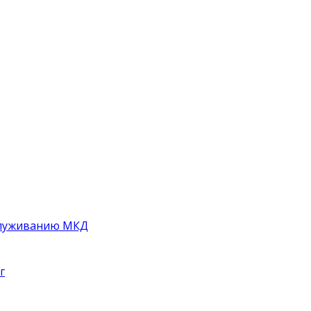
служиванию МКД
г