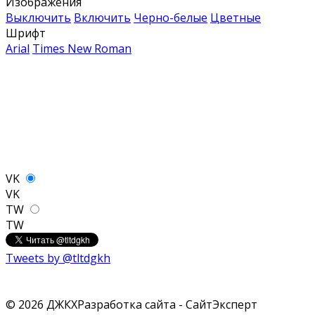
Изображения
Выключить
Включить
Черно-белые
Цветные
Шрифт
Arial
Times New Roman
VK
VK
TW
TW
Tweets by @tltdgkh
© 2026 ДЖКХ
Разработка сайта - СайтЭксперт