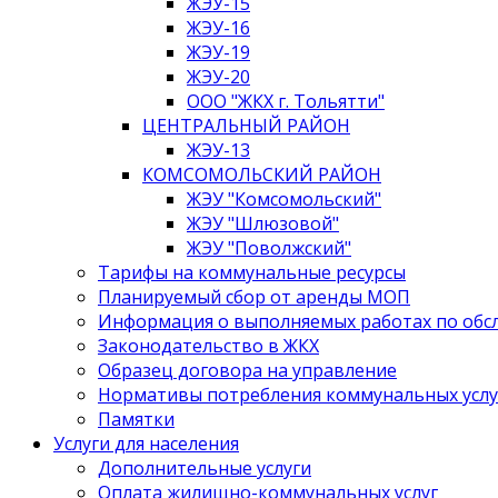
ЖЭУ-15
ЖЭУ-16
ЖЭУ-19
ЖЭУ-20
ООО "ЖКХ г. Тольятти"
ЦЕНТРАЛЬНЫЙ РАЙОН
ЖЭУ-13
КОМСОМОЛЬСКИЙ РАЙОН
ЖЭУ "Комсомольский"
ЖЭУ "Шлюзовой"
ЖЭУ "Поволжский"
Тарифы на коммунальные ресурсы
Планируемый сбор от аренды МОП
Информация о выполняемых работах по об
Законодательство в ЖКХ
Образец договора на управление
Нормативы потребления коммунальных услу
Памятки
Услуги для населения
Дополнительные услуги
Оплата жилищно-коммунальных услуг