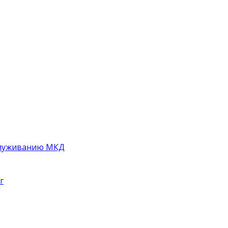
служиванию МКД
г