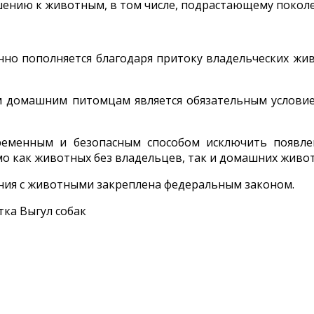
шению к животным, в том числе, подрастающему покол
нно пополняется благодаря притоку владельческих жив
м домашним питомцам является обязательным услови
временным и безопасным способом исключить появл
о как животных без владельцев, так и домашних живо
ния с животными закреплена федеральным законом.