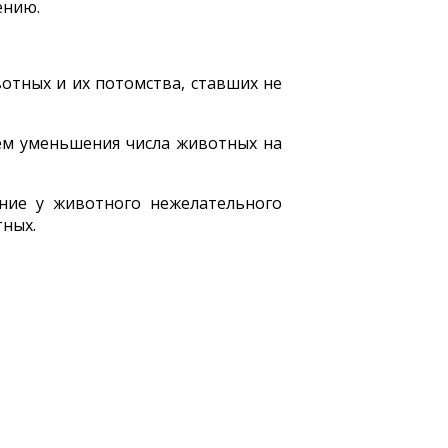
ению.
отных и их потомства, ставших не
ем уменьшения числа животных на
ение у животного нежелательного
тных.