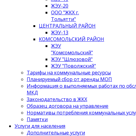
ЖЭУ-20
ООО "ЖКХ г.
Тольятти"
ЦЕНТРАЛЬНЫЙ РАЙОН
ЖЭУ-13
КОМСОМОЛЬСКИЙ РАЙОН
ЖЭУ
"Комсомольский"
ЖЭУ "Шлюзовой"
ЖЭУ "Поволжский"
Тарифы на коммунальные ресурсы
Планируемый сбор от аренды МОП
Информация о выполняемых работах по об
МКД
Законодательство в ЖКХ
Образец договора на управление
Нормативы потребления коммунальных услу
Памятки
Услуги для населения
Дополнительные услуги