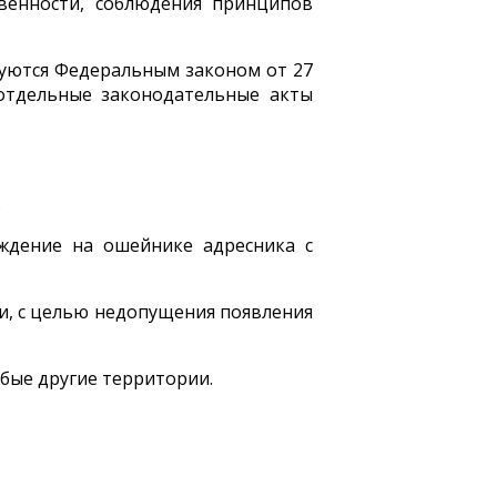
венности, соблюдения принципов
руются Федеральным законом от 27
отдельные законодательные акты
.
ождение на ошейнике адресника с
и, с целью недопущения появления
юбые другие территории.