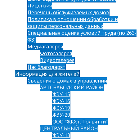
Лицензия
Перечень обслуживаемых домов
Политика в отношении обработки и
защиты персональных данных
Специальная оценка условий труда (по 263-
ФЗ)
Медиагалерея
Фотогалерея
Видеогалерея
Нас благодарят
Информация для жителей
Сведения о домах в управлении
АВТОЗАВОДСКИЙ РАЙОН
ЖЭУ-15
ЖЭУ-16
ЖЭУ-19
ЖЭУ-20
ООО "ЖКХ г. Тольятти"
ЦЕНТРАЛЬНЫЙ РАЙОН
ЖЭУ-13