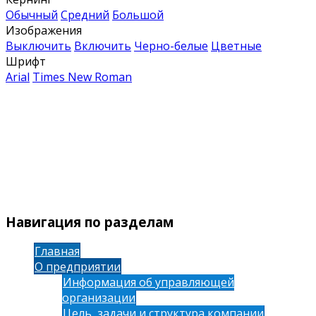
Обычный
Средний
Большой
Изображения
Выключить
Включить
Черно-белые
Цветные
Шрифт
Arial
Times New Roman
Навигация по разделам
Главная
О предприятии
Информация об управляющей
организации
Цель, задачи и структура компании