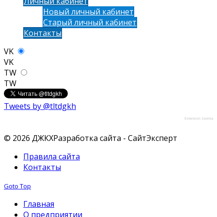
Личный кабинет
Новый личный кабинет
Старый личный кабинет
Контакты
VK
VK
TW
TW
Tweets by @tltdgkh
Extension Joomla
© 2026 ДЖКХ
Разработка сайта - СайтЭксперт
Правила сайта
Контакты
Goto Top
Главная
О предприятии