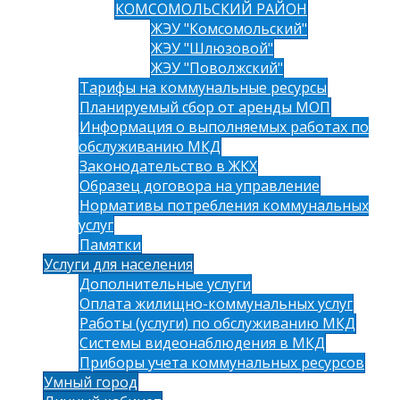
КОМСОМОЛЬСКИЙ РАЙОН
ЖЭУ "Комсомольский"
ЖЭУ "Шлюзовой"
ЖЭУ "Поволжский"
Тарифы на коммунальные ресурсы
Планируемый сбор от аренды МОП
Информация о выполняемых работах по
обслуживанию МКД
Законодательство в ЖКХ
Образец договора на управление
Нормативы потребления коммунальных
услуг
Памятки
Услуги для населения
Дополнительные услуги
Оплата жилищно-коммунальных услуг
Работы (услуги) по обслуживанию МКД
Системы видеонаблюдения в МКД
Приборы учета коммунальных ресурсов
Умный город