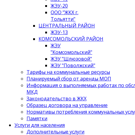
ЖЭУ-20
ООО "ЖКХ г.
Тольятти"
ЦЕНТРАЛЬНЫЙ РАЙОН
ЖЭУ-13
КОМСОМОЛЬСКИЙ РАЙОН
ЖЭУ
"Комсомольский"
ЖЭУ "Шлюзовой"
ЖЭУ "Поволжский"
Тарифы на коммунальные ресурсы
Планируемый сбор от аренды МОП
Информация о выполняемых работах по об
МКД
Законодательство в ЖКХ
Образец договора на управление
Нормативы потребления коммунальных услу
Памятки
Услуги для населения
Дополнительные услуги