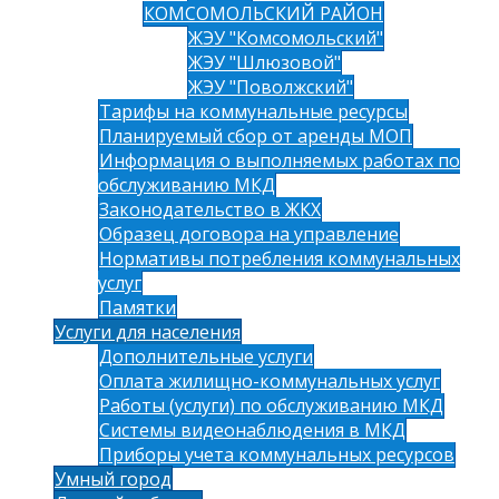
КОМСОМОЛЬСКИЙ РАЙОН
ЖЭУ "Комсомольский"
ЖЭУ "Шлюзовой"
ЖЭУ "Поволжский"
Тарифы на коммунальные ресурсы
Планируемый сбор от аренды МОП
Информация о выполняемых работах по
обслуживанию МКД
Законодательство в ЖКХ
Образец договора на управление
Нормативы потребления коммунальных
услуг
Памятки
Услуги для населения
Дополнительные услуги
Оплата жилищно-коммунальных услуг
Работы (услуги) по обслуживанию МКД
Системы видеонаблюдения в МКД
Приборы учета коммунальных ресурсов
Умный город