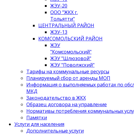
ЖЭУ-20
ООО "ЖКХ г.
Тольятти"
ЦЕНТРАЛЬНЫЙ РАЙОН
ЖЭУ-13
КОМСОМОЛЬСКИЙ РАЙОН
ЖЭУ
"Комсомольский"
ЖЭУ "Шлюзовой"
ЖЭУ "Поволжский"
Тарифы на коммунальные ресурсы
Планируемый сбор от аренды МОП
Информация о выполняемых работах по об
МКД
Законодательство в ЖКХ
Образец договора на управление
Нормативы потребления коммунальных услу
Памятки
Услуги для населения
Дополнительные услуги