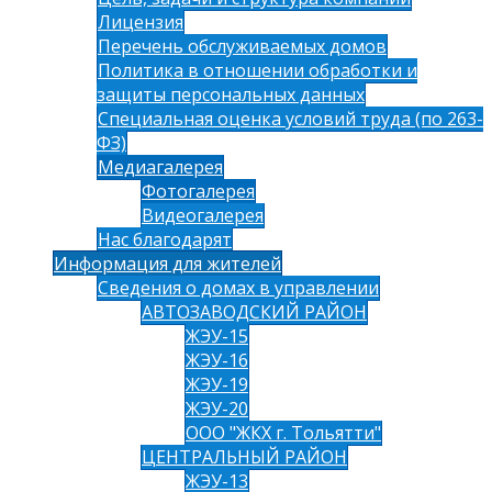
Лицензия
Перечень обслуживаемых домов
Политика в отношении обработки и
защиты персональных данных
Специальная оценка условий труда (по 263-
ФЗ)
Медиагалерея
Фотогалерея
Видеогалерея
Нас благодарят
Информация для жителей
Сведения о домах в управлении
АВТОЗАВОДСКИЙ РАЙОН
ЖЭУ-15
ЖЭУ-16
ЖЭУ-19
ЖЭУ-20
ООО "ЖКХ г. Тольятти"
ЦЕНТРАЛЬНЫЙ РАЙОН
ЖЭУ-13