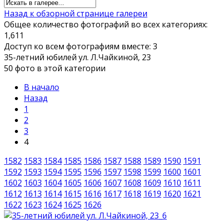
Назад к обзорной странице галереи
Общее количество фотографий во всех категориях:
1,611
Доступ ко всем фотографиям вместе: 3
35-летний юбилей ул. Л.Чайкиной, 23
50 фото в этой категории
В начало
Назад
1
2
3
4
1582
1583
1584
1585
1586
1587
1588
1589
1590
1591
1592
1593
1594
1595
1596
1597
1598
1599
1600
1601
1602
1603
1604
1605
1606
1607
1608
1609
1610
1611
1612
1613
1614
1615
1616
1617
1618
1619
1620
1621
1622
1623
1624
1625
1626